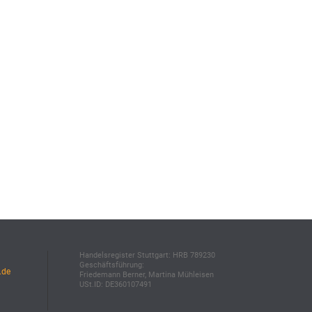
Handelsregister Stuttgart: HRB 789230
Geschäftsführung:
.de
Friedemann Berner, Martina Mühleisen
USt.ID: DE360107491