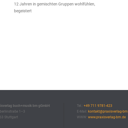
12 Jahren in gemischten Gruppen wohlfühlen,
begeistert
xisverlag buch+musik bm gGmbH
Tel.:
+49 711 9781-423
erlinstraße 1–3
E-Mail:
kontakt@praxisverlag-bm
3 Stuttgart
WWW:
www.praxisverlag-bm.de