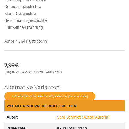
Geräuschgeschichte
Klang-Geschichte
Geschmacksgeschichte
Fünf-Sinne-Erfahrung
Autorin und Illustratorin
7,99€
(DE) INKL. MWST. / ZZGL. VERSAND
Alternative Varianten:
E-BOOK | DIGITALPRODUKT / E-BOOK (DOWNLOAD)
25X MIT KINDERN DIE BIBEL ERLEBEN
Autor:
Sara Schmidt (Autor/Autorin)
ISBN/EAN:
9783866873360