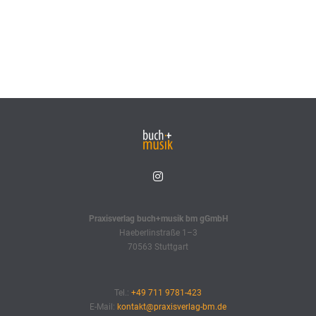
Praxisverlag buch+musik bm gGmbH
Haeberlinstraße 1–3
70563 Stuttgart
Tel.:
+49 711 9781-423
E-Mail:
kontakt@praxisverlag-bm.de