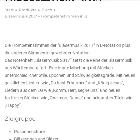
Bläsermusik 2017 –
Trompetenstimmen in
Start
Produkte
Blech
Bläsermusik 2017 – Trompetenstimmen in B
B
Die Trompetenstimmen der "Bläsermusik 2017" in B-Notation plus
die anderen Stimmen in gewohnter Notation.
Das Notenheft „Bläsermusik 2017“ setzt die Reihe der Bläsermusik
aus Württemberg fort. Eine bunte Mischung mit Stücken
unterschiedlicher Stile, Epochen und Schwierigkeitsgrade. Mit neuen
geistlichen Liedern wie „Du hast Erbarmen“ und „König Jesus“,
Liedern aus dem EG wie „Komm, Herr, segne uns“ und neuen
textfreien Stücken wie „One more Dance“ und bekannten Titeln wie
„Happy“.
Zielgruppe
Posaunenchöre
Bläserinnen und Bläser