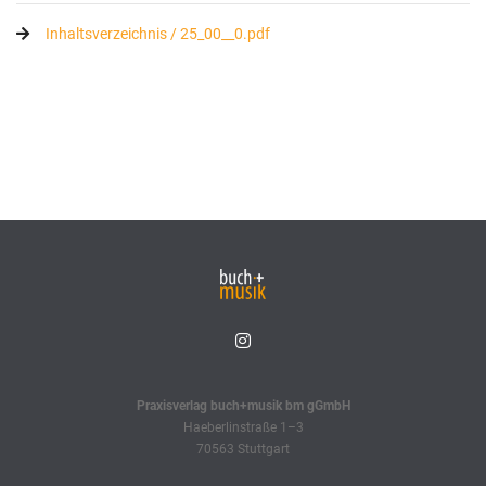
Inhaltsverzeichnis / 25_00__0.pdf
Praxisverlag buch+musik bm gGmbH
Haeberlinstraße 1–3
70563 Stuttgart