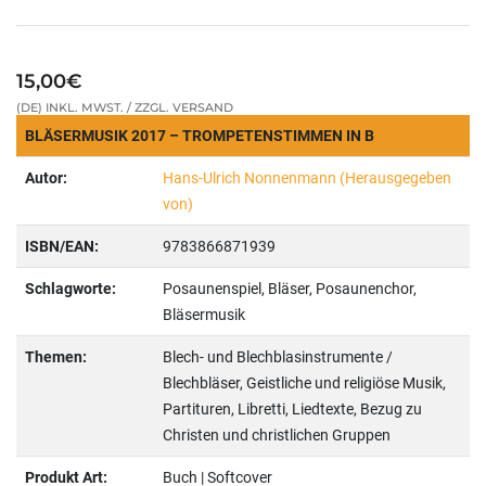
15,00€
(DE) INKL. MWST. / ZZGL. VERSAND
BLÄSERMUSIK 2017 – TROMPETENSTIMMEN IN B
Autor:
Hans-Ulrich Nonnenmann (Herausgegeben
von)
ISBN/EAN:
9783866871939
Schlagworte:
Posaunenspiel, Bläser, Posaunenchor,
Bläsermusik
Themen:
Blech- und Blechblasinstrumente /
Blechbläser, Geistliche und religiöse Musik,
Partituren, Libretti, Liedtexte, Bezug zu
Christen und christlichen Gruppen
Produkt Art:
Buch | Softcover