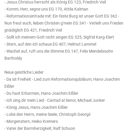
- Jesus Christus herrscht als König EG 123, Friedrich Veil
- Komm, Herr, segne uns EG 170, Attila Kalman
- Reformationsintrade mit: Ein feste Burg ist unser Gott EG 362 -
Nun freut euch, lieben Christen g'mein EG 341 - Verleih uns Frieden
gnädiglich EG 421, Friedrich Veil
- Sollt ich meinem Gott nicht singen EG 325, Sigfrid Karg-Elert
- Stern, auf den ich schaue EG 407, Helmut Lammel
- Wachet auf, ruft uns die Stimme EG 147, Felix Mendelssohn
Bartholdy
Neue geistliche Lieder
- Da ist Freiheit - Lied zum Reformationsjubiläum, Hans-Joachim
Eißler
- Du hast Erbarmen, Hans-Joachim Eißler
- Ich sing dir mein Lied - Cantad al Senor, Michael Junker
- König Jesus, Hans-Joachim Eißler
- Lobe den Herrn, meine Seele, Christoph Georgii
- Morgenstern, Heiko Kremers
- Vater der Barmherzigkeit, Ralf Schuon