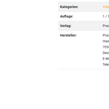
Kategorien:
Arbe
Auflage:
1 / 
Verlag:
Pra
Hersteller:
Pra
Haeb
705
Deu
E-Ma
Tele