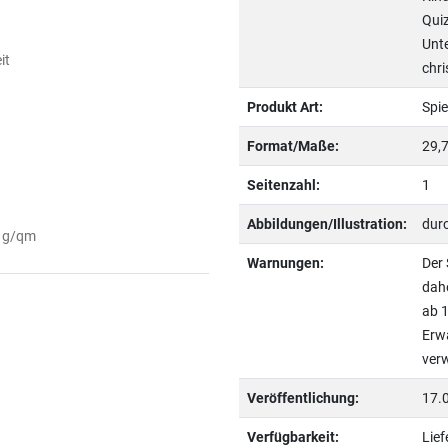
Quiz
Unte
it
chri
Produkt Art:
Spiel
Format/Maße:
29,7
Seitenzahl:
1
Abbildungen/Illustration:
dur
0 g/qm
Warnungen:
Der 
dahe
ab 1
Erw
ver
Veröffentlichung:
17.
Verfügbarkeit:
Lief