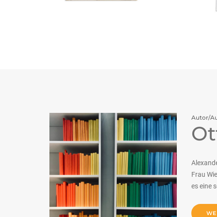
Autor/Au
Ot
Alexande
Frau Wie
es eine 
WE