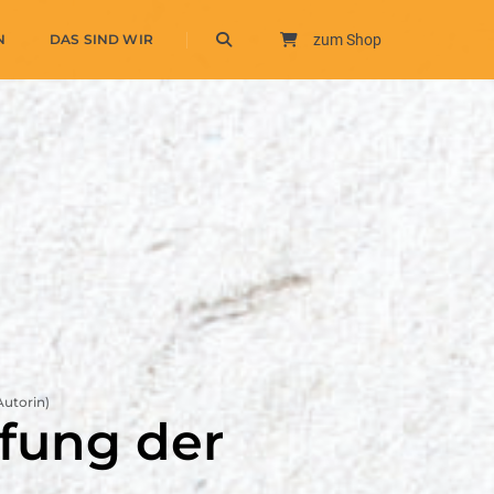
N
DAS SIND WIR
zum Shop
Autorin)
fung der