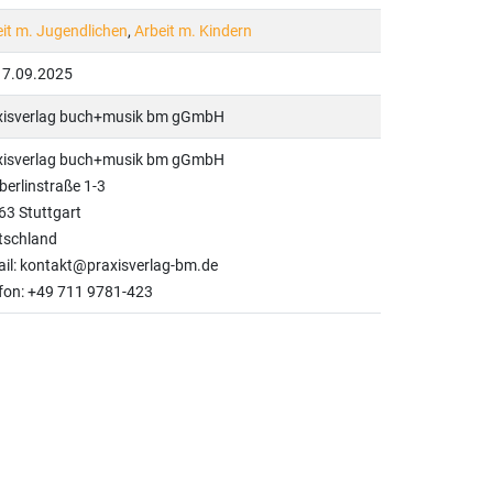
it m. Jugendlichen
,
Arbeit m. Kindern
17.09.2025
xisverlag buch+musik bm gGmbH
xisverlag buch+musik bm gGmbH
erlinstraße 1-3
63 Stuttgart
tschland
il: kontakt@praxisverlag-bm.de
fon: +49 711 9781-423