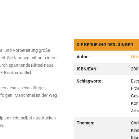
DIE BERUFUNG DER JÜNGER
al und Vorbereitung große
Autor:
Otto
eit: Sie tauchen mit nur einem
 durch spannende Rätsel neue
ISBN/EAN:
200
E-Book erhältlich.
Schlagworte:
Esca
den Jesus, seine Jünger
Erzä
rfolgen. Manchmal ist der Weg
Gesc
Konf
Arbe
plan nicht selbst ausdrucken
Themen:
Chri
en.
Kind
Kind