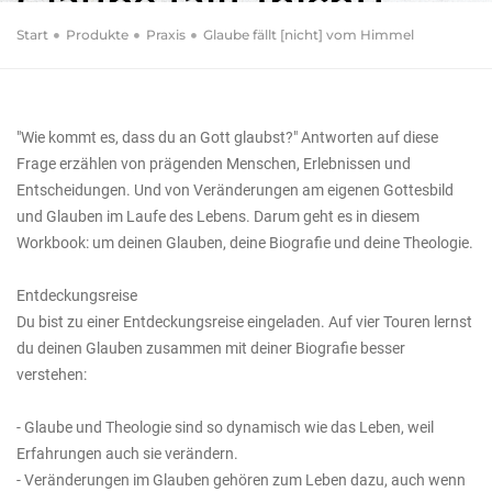
Glaube fällt [nicht]
vom Himmel
Start
Produkte
Praxis
Glaube fällt [nicht] vom Himmel
Entdeckungsreise zwischen Biografie und
Theologie
"Wie kommt es, dass du an Gott glaubst?" Antworten auf diese
Frage erzählen von prägenden Menschen, Erlebnissen und
Entscheidungen. Und von Veränderungen am eigenen Gottesbild
und Glauben im Laufe des Lebens. Darum geht es in diesem
Workbook: um deinen Glauben, deine Biografie und deine Theologie.
Entdeckungsreise
Du bist zu einer Entdeckungsreise eingeladen. Auf vier Touren lernst
du deinen Glauben zusammen mit deiner Biografie besser
verstehen:
- Glaube und Theologie sind so dynamisch wie das Leben, weil
Erfahrungen auch sie verändern.
- Veränderungen im Glauben gehören zum Leben dazu, auch wenn