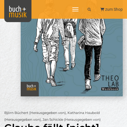
toggle navigation
zum Shop
Björn Büchert (Herausgegeben von), Katharina Haubold
(Herausgegeben von), Jan Schickle (Herausgegeben von)