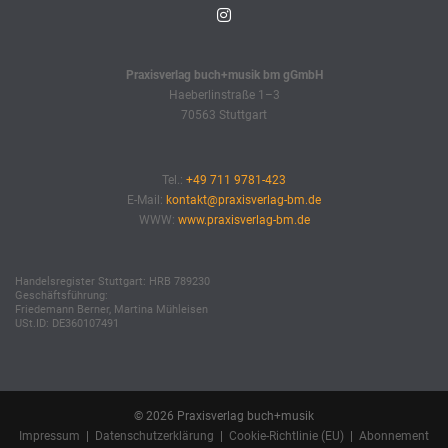
Praxisverlag buch+musik bm gGmbH
Haeberlinstraße 1–3
70563 Stuttgart
Tel.:
+49 711 9781-423
E-Mail:
kontakt@praxisverlag-bm.de
WWW:
www.praxisverlag-bm.de
Handelsregister Stuttgart: HRB 789230
Geschäftsführung:
Friedemann Berner, Martina Mühleisen
USt.ID: DE360107491
© 2026 Praxisverlag buch+musik
Impressum
|
Datenschutzerklärung
|
Cookie-Richtlinie (EU)
|
Abonnement