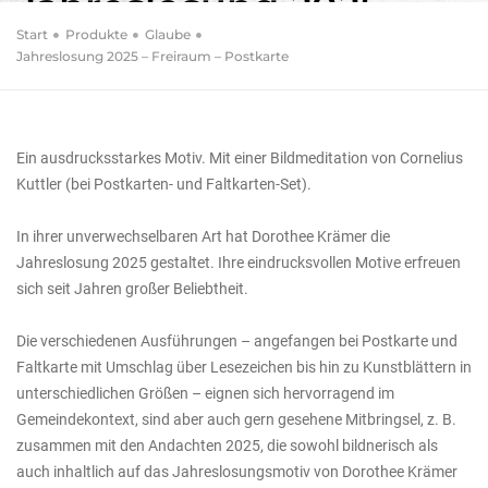
Jahreslosung 2025 –
Freiraum – Postkarte
Start
Produkte
Glaube
Jahreslosung 2025 – Freiraum – Postkarte
10er-Set
Ein ausdrucksstarkes Motiv. Mit einer Bildmeditation von Cornelius
Kuttler (bei Postkarten- und Faltkarten-Set).
In ihrer unverwechselbaren Art hat Dorothee Krämer die
Jahreslosung 2025 gestaltet. Ihre eindrucksvollen Motive erfreuen
sich seit Jahren großer Beliebtheit.
Die verschiedenen Ausführungen – angefangen bei Postkarte und
Faltkarte mit Umschlag über Lesezeichen bis hin zu Kunstblättern in
unterschiedlichen Größen – eignen sich hervorragend im
Gemeindekontext, sind aber auch gern gesehene Mitbringsel, z. B.
zusammen mit den Andachten 2025, die sowohl bildnerisch als
auch inhaltlich auf das Jahreslosungsmotiv von Dorothee Krämer