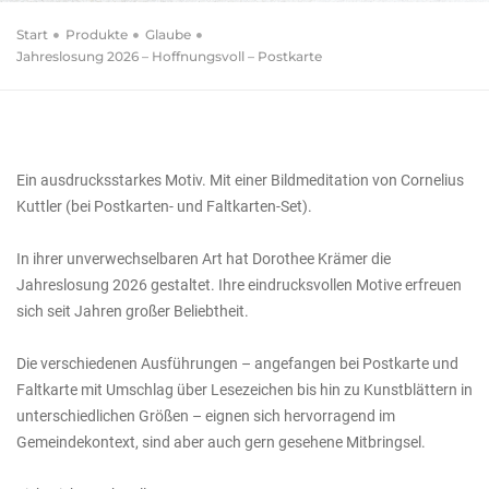
Krämer (Illustriert von)
Jahreslosung 2026 –
Start
Produkte
Glaube
Jahreslosung 2026 – Hoffnungsvoll – Postkarte
Hoffnungsvoll –
Postkarte
10er-Set
Ein ausdrucksstarkes Motiv. Mit einer Bildmeditation von Cornelius
Kuttler (bei Postkarten- und Faltkarten-Set).
In ihrer unverwechselbaren Art hat Dorothee Krämer die
Jahreslosung 2026 gestaltet. Ihre eindrucksvollen Motive erfreuen
sich seit Jahren großer Beliebtheit.
Die verschiedenen Ausführungen – angefangen bei Postkarte und
Faltkarte mit Umschlag über Lesezeichen bis hin zu Kunstblättern in
unterschiedlichen Größen – eignen sich hervorragend im
Gemeindekontext, sind aber auch gern gesehene Mitbringsel.