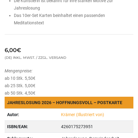
Die Künstlerin ist bekannt für ihre starken Motive zur
Jahreslosung
Das 10er-Set Karten beinhaltet einen passenden
Meditationstext
6,00€
(DE) INKL. MWST. / ZZGL. VERSAND
Mengenpreise:
ab 10 Stk. 5,50€
ab 25 Stk. 5,00€
ab 50 Stk. 4,50€
JAHRESLOSUNG 2026 – HOFFNUNGSVOLL – POSTKARTE
Autor:
Krämer (Illustriert von)
ISBN/EAN:
4260175273951