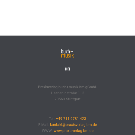
Praxisverlag buch+musik bm gGmbH
Haeberlinstraße 1–3
70563 Stuttgart
Tel.:
+49 711 9781-423
E-Mail:
kontakt@praxisverlag-bm.de
WWW:
www.praxisverlag-bm.de