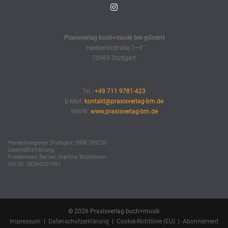
Praxisverlag buch+musik bm gGmbH
Haeberlinstraße 1–3
70563 Stuttgart
Tel.:
+49 711 9781-423
E-Mail:
kontakt@praxisverlag-bm.de
WWW:
www.praxisverlag-bm.de
Handelsregister Stuttgart: HRB 789230
Geschäftsführung:
Friedemann Berner, Martina Mühleisen
USt.ID: DE360107491
© 2026 Praxisverlag buch+musik
Impressum
|
Datenschutzerklärung
|
Cookie-Richtlinie (EU)
|
Abonnement