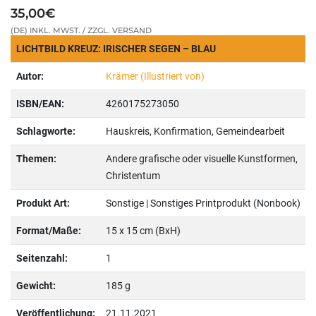
35,00€
(DE) INKL. MWST. / ZZGL. VERSAND
LICHTBILD KREUZ: IRISCHER SEGEN – BLAU
Autor:
Krämer (Illustriert von)
ISBN/EAN:
4260175273050
Schlagworte:
Hauskreis, Konfirmation, Gemeindearbeit
Themen:
Andere grafische oder visuelle Kunstformen,
Christentum
Produkt Art:
Sonstige | Sonstiges Printprodukt (Nonbook)
Format/Maße:
15 x 15 cm (BxH)
Seitenzahl:
1
Gewicht:
185 g
Veröffentlichung:
21.11.2021