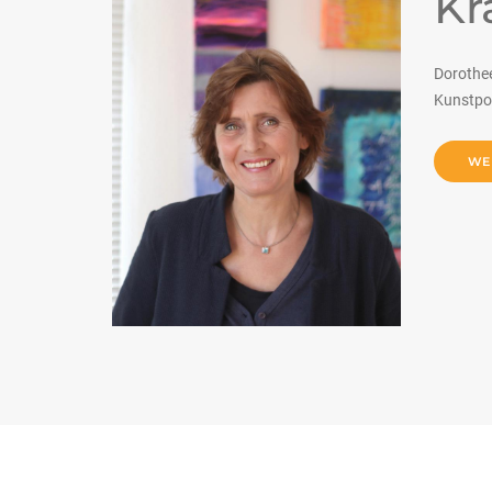
Kr
Dorothee
Kunstpos
WE