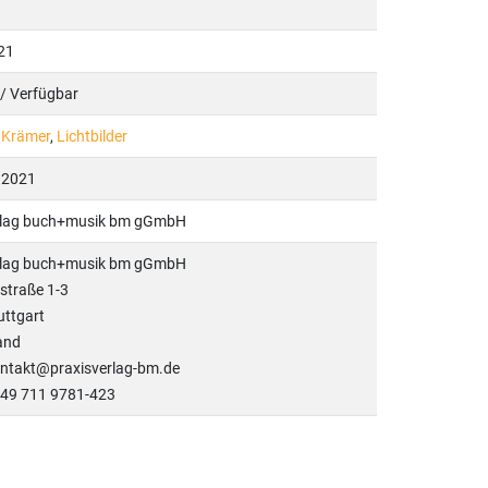
21
 / Verfügbar
 Krämer
,
Lichtbilder
.2021
rlag buch+musik bm gGmbH
rlag buch+musik bm gGmbH
straße 1-3
uttgart
and
ontakt@praxisverlag-bm.de
+49 711 9781-423