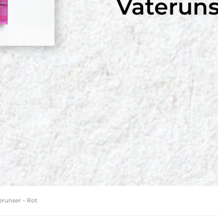
Vateruns
erunser – Rot