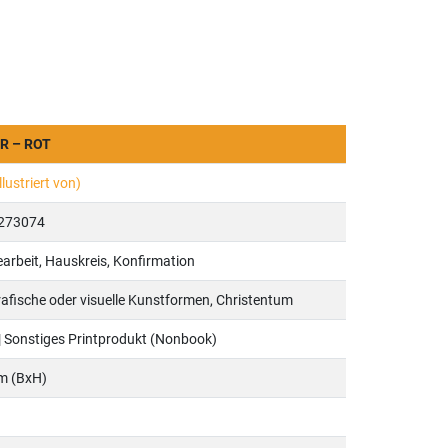
R – ROT
lustriert von)
273074
rbeit, Hauskreis, Konfirmation
afische oder visuelle Kunstformen, Christentum
| Sonstiges Printprodukt (Nonbook)
cm (BxH)