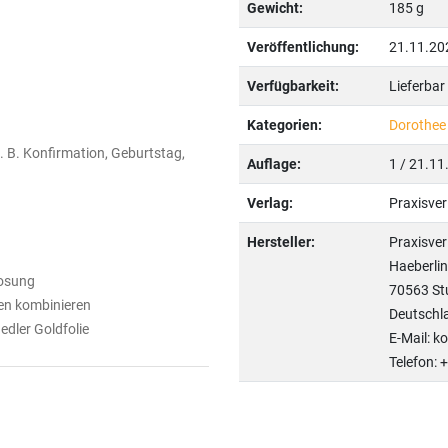
Gewicht:
185 g
Veröffentlichung:
21.11.20
Verfügbarkeit:
Lieferbar
Kategorien:
Dorothee
. B. Konfirmation, Geburtstag,
Auflage:
1 / 21.11
Verlag:
Praxisve
Hersteller:
Praxisve
Haeberlin
losung
70563 St
ven kombinieren
Deutschl
edler Goldfolie
E-Mail: k
Telefon: 