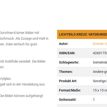
Dorothee Krämer Bilder mit
LICHTBILD KREUZ: VATERUNSE
ndschmuck. Als Zusage und Halt in
Autor:
Krämer (Il
en. Oder einfach für gute
ISBN/EAN:
4260175
 Goldfolie veredelt. Die Bilder
Schlagworte:
Gemeindea
rt.
Themen:
Andere gr
rylglas.
Produkt Art:
Sonstige 
egelt sich in der Veredelung aus
Format/Maße:
15 x 15 
t. Die Bilder können aufgehängt
Seitenzahl:
1
.