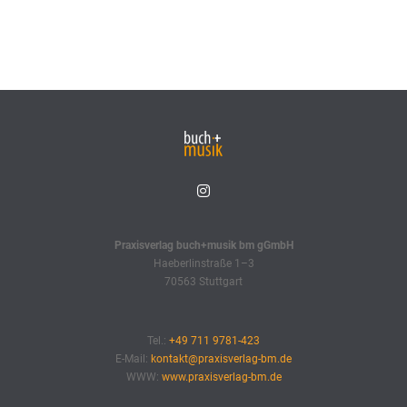
Praxisverlag buch+musik bm gGmbH
Haeberlinstraße 1–3
70563 Stuttgart
Tel.:
+49 711 9781-423
E-Mail:
kontakt@praxisverlag-bm.de
WWW:
www.praxisverlag-bm.de