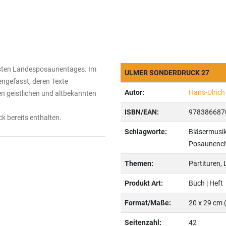
chsten Landesposaunentages. Im
ULMER SONDERDRUCK 27
ngefasst, deren Texte
Autor:
Hans-Ulric
n geistlichen und altbekannten
ISBN/EAN:
978386687
k bereits enthalten.
Schlagworte:
Bläsermusik
Posaunenc
Themen:
Partituren, L
Produkt Art:
Buch | Heft
Format/Maße:
20 x 29 cm 
Seitenzahl:
42