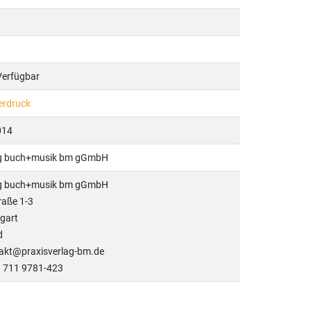
 Verfügbar
erdruck
014
ag buch+musik bm gGmbH
ag buch+musik bm gGmbH
raße 1-3
gart
d
takt@praxisverlag-bm.de
9 711 9781-423