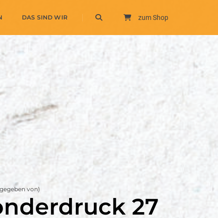
N
DAS SIND WIR
zum Shop
gegeben von)
onderdruck 27