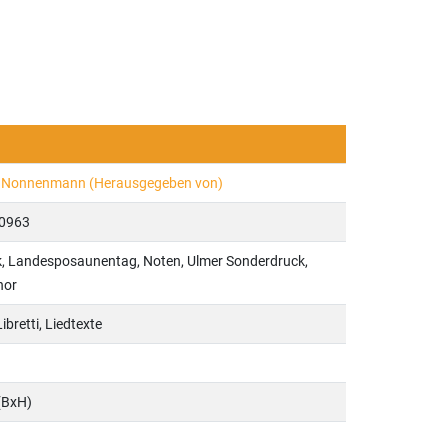
h Nonnenmann (Herausgegeben von)
0963
, Landesposaunentag, Noten, Ulmer Sonderdruck,
hor
ibretti, Liedtexte
(BxH)