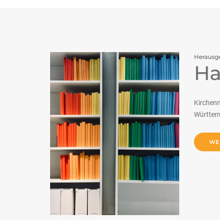
Herausg
Ha
Kirchen
Württem
WE