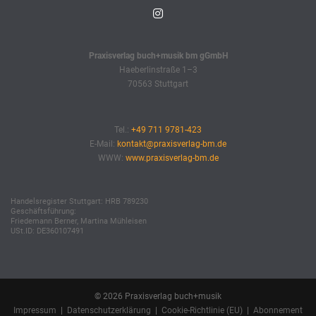
Praxisverlag buch+musik bm gGmbH
Haeberlinstraße 1–3
70563 Stuttgart
Tel.:
+49 711 9781-423
E-Mail:
kontakt@praxisverlag-bm.de
WWW:
www.praxisverlag-bm.de
Handelsregister Stuttgart: HRB 789230
Geschäftsführung:
Friedemann Berner, Martina Mühleisen
USt.ID: DE360107491
© 2026 Praxisverlag buch+musik
Impressum
|
Datenschutzerklärung
|
Cookie-Richtlinie (EU)
|
Abonnement