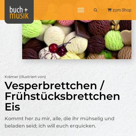
toggle navigation
zum Shop
Krämer (Illustriert von)
Vesperbrettchen /
Frühstücksbrettchen
Eis
Kommt her zu mir, alle, die ihr mühselig und
beladen seid; ich will euch erquicken.