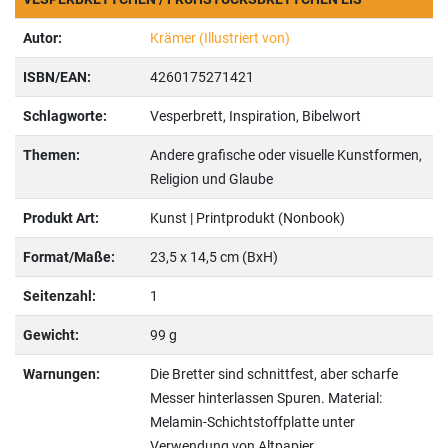
Autor:
Krämer (Illustriert von)
ISBN/EAN:
4260175271421
Schlagworte:
Vesperbrett, Inspiration, Bibelwort
Themen:
Andere grafische oder visuelle Kunstformen,
Religion und Glaube
Produkt Art:
Kunst | Printprodukt (Nonbook)
Format/Maße:
23,5 x 14,5 cm (BxH)
Seitenzahl:
1
Gewicht:
99 g
Warnungen:
Die Bretter sind schnittfest, aber scharfe
Messer hinterlassen Spuren. Material:
Melamin-Schichtstoffplatte unter
Verwendung von Altpapier.