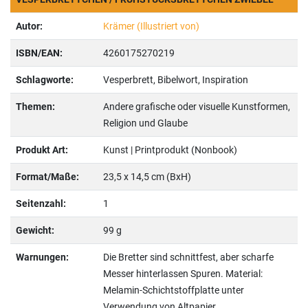
Autor:
Krämer (Illustriert von)
ISBN/EAN:
4260175270219
Schlagworte:
Vesperbrett, Bibelwort, Inspiration
Themen:
Andere grafische oder visuelle Kunstformen,
Religion und Glaube
Produkt Art:
Kunst | Printprodukt (Nonbook)
Format/Maße:
23,5 x 14,5 cm (BxH)
Seitenzahl:
1
Gewicht:
99 g
Warnungen:
Die Bretter sind schnittfest, aber scharfe
Messer hinterlassen Spuren. Material:
Melamin-Schichtstoffplatte unter
Verwendung von Altpapier.