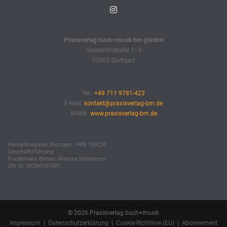
Praxisverlag buch+musik bm gGmbH
Haeberlinstraße 1–3
70563 Stuttgart
Tel.:
+49 711 9781-423
E-Mail:
kontakt@praxisverlag-bm.de
WWW:
www.praxisverlag-bm.de
Handelsregister Stuttgart: HRB 789230
Geschäftsführung:
Friedemann Berner, Martina Mühleisen
USt.ID: DE360107491
© 2026 Praxisverlag buch+musik
Impressum
|
Datenschutzerklärung
|
Cookie-Richtlinie (EU)
|
Abonnement