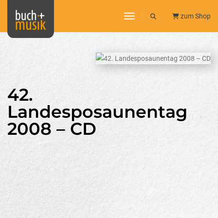
toggle navigation
zum Shop
42.
Landesposaunentag
2008 – CD