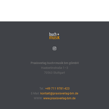
Praxisverlag buch+musik bm gGmbH
Haeberlinstraße 1–3
70563 Stuttgart
Tel.:
+49 711 9781-423
E-Mail:
kontakt@praxisverlag-bm.de
WWW:
www.praxisverlag-bm.de