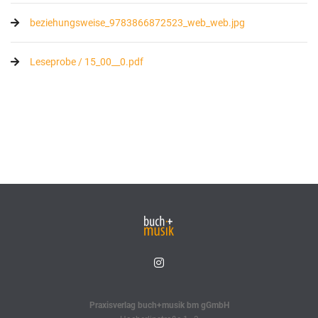
beziehungsweise_9783866872523_web_web.jpg
Leseprobe / 15_00__0.pdf
Praxisverlag buch+musik bm gGmbH