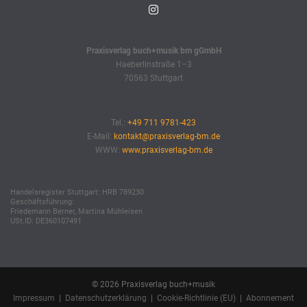
Praxisverlag buch+musik bm gGmbH
Haeberlinstraße 1–3
70563 Stuttgart
Tel.:
+49 711 9781-423
E-Mail:
kontakt@praxisverlag-bm.de
WWW:
www.praxisverlag-bm.de
Handelsregister Stuttgart: HRB 789230
Geschäftsführung:
Friedemann Berner, Martina Mühleisen
USt.ID: DE360107491
© 2026 Praxisverlag buch+musik
Impressum
|
Datenschutzerklärung
|
Cookie-Richtlinie (EU)
|
Abonnement