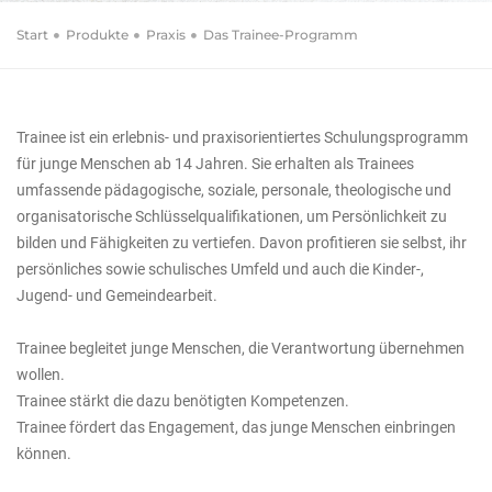
Markus Röcker (Herausgegeben von), Monika Körner
Start
Produkte
Praxis
Das Trainee-Programm
(Herausgegeben von)
Das Trainee-Programm
Kompetenzen stärken
Trainee ist ein erlebnis- und praxisorientiertes Schulungsprogramm
für junge Menschen ab 14 Jahren. Sie erhalten als Trainees
umfassende pädagogische, soziale, personale, theologische und
organisatorische Schlüsselqualifikationen, um Persönlichkeit zu
bilden und Fähigkeiten zu vertiefen. Davon profitieren sie selbst, ihr
persönliches sowie schulisches Umfeld und auch die Kinder-,
Jugend- und Gemeindearbeit.
Trainee begleitet junge Menschen, die Verantwortung übernehmen
wollen.
Trainee stärkt die dazu benötigten Kompetenzen.
Trainee fördert das Engagement, das junge Menschen einbringen
können.